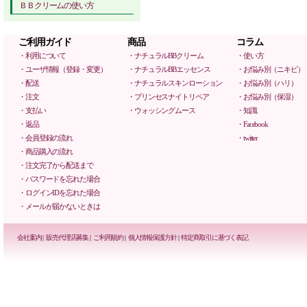
ＢＢクリームの使い方
ご利用ガイド
商品
コラム
・利用について
・ナチュラルBBクリーム
・使い方
・ユーザ情報（登録・変更）
・ナチュラルBBエッセンス
・お悩み別（ニキビ）
・配送
・ナチュラルスキンローション
・お悩み別（ハリ）
・注文
・プリンセスナイトリペア
・お悩み別（保湿）
・支払い
・ウォッシングムース
・知識
・返品
・Facebook
・会員登録の流れ
・twitter
・商品購入の流れ
・注文完了から配送まで
・パスワードを忘れた場合
・ログインIDを忘れた場合
・メールが届かないときは
会社案内
|
販売代理店募集
|
ご利用規約
|
個人情報保護方針
|
特定商取引に基づく表記