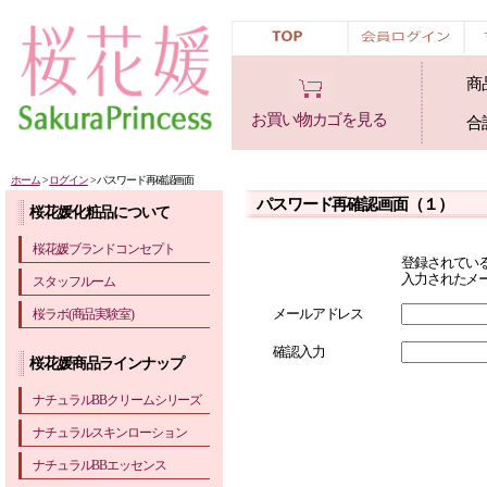
商
お買い物カゴを見る
合
ホーム
>
ログイン
> パスワード再確認画面
パスワード再確認画面（１）
桜花媛化粧品について
桜花媛ブランドコンセプト
登録されてい
入力されたメ
スタッフルーム
メールアドレス
桜ラボ(商品実験室)
確認入力
桜花媛商品ラインナップ
ナチュラルBBクリームシリーズ
ナチュラルスキンローション
ナチュラルBBエッセンス